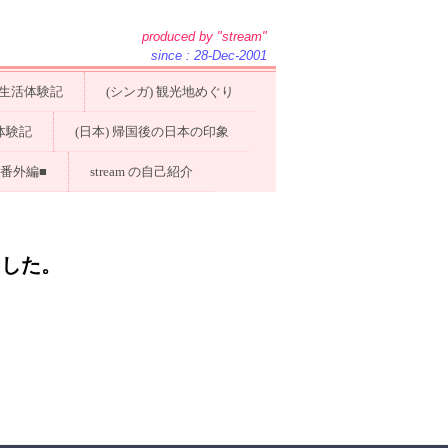
produced by "stream"
since : 28-Dec-2001
) 生活体験記
(シンガ) 観光地めぐり
体験記
(日本) 帰国後の日本の印象
■番外編■
stream の自己紹介
ました。