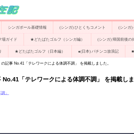
シンガポール基礎情報
(シンガ) ひとくちコメント
(シンガ
ルフ場ガイド
★どたばたゴルフ（シンガ編）
(シンガ) 帰国前後の
り
★どたばたゴルフ（日本編）
●(日本) パチンコ放浪記
」の記事 No.41「テレワークによる体調不調」 を掲載しました。
 No.41「テレワークによる体調不調」 を掲載し
不調」