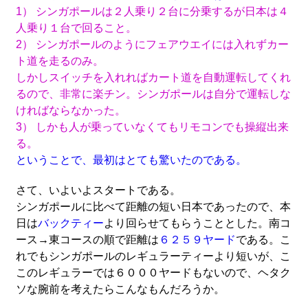
1） シンガポールは２人乗り２台に分乗するが日本は４
人乗り１台で回ること。
2） シンガポールのようにフェアウエイには入れずカー
ト道を走るのみ。
しかしスイッチを入れればカート道を自動運転してくれ
るので、非常に楽チン。シンガポールは自分で運転しな
ければならなかった。
3） しかも人が乗っていなくてもリモコンでも操縦出来
る。
ということで、最初はとても驚いたのである。
さて、いよいよスタートである。
シンガポールに比べて距離の短い日本であったので、本
日は
バックティー
より回らせてもらうこととした。南コ
ース→東コースの順で距離は
６２５９ヤード
である。こ
れでもシンガポールのレギュラーティーより短いが、こ
このレギュラーでは６０００ヤードもないので、ヘタク
ソな腕前を考えたらこんなもんだろうか。