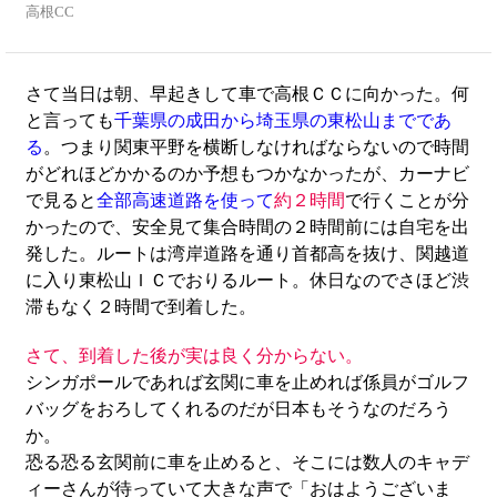
高根CC
さて当日は朝、早起きして車で高根ＣＣに向かった。何
と言っても
千葉県の成田から埼玉県の東松山までであ
る
。つまり関東平野を横断しなければならないので時間
がどれほどかかるのか予想もつかなかったが、カーナビ
で見ると
全部高速道路を使って
約２時間
で行くことが分
かったので、安全見て集合時間の２時間前には自宅を出
発した。ルートは湾岸道路を通り首都高を抜け、関越道
に入り東松山ＩＣでおりるルート。休日なのでさほど渋
滞もなく２時間で到着した。
さて、到着した後が実は良く分からない。
シンガポールであれば玄関に車を止めれば係員がゴルフ
バッグをおろしてくれるのだが日本もそうなのだろう
か。
恐る恐る玄関前に車を止めると、そこには数人のキャデ
ィーさんが待っていて大きな声で「おはようございま