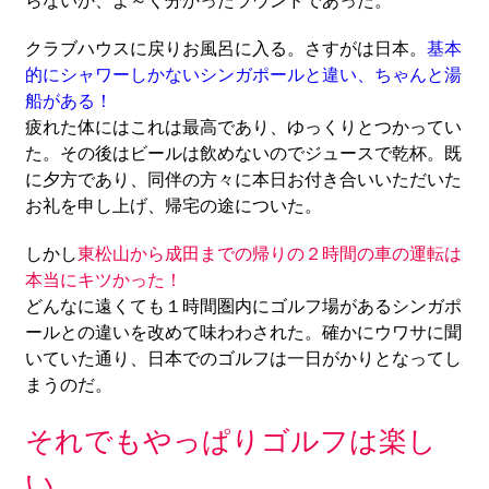
らないか、よ～く分かったラウンドであった。
クラブハウスに戻りお風呂に入る。さすがは日本。
基本
的にシャワーしかないシンガポールと違い、ちゃんと湯
船がある！
疲れた体にはこれは最高であり、ゆっくりとつかってい
た。その後はビールは飲めないのでジュースで乾杯。既
に夕方であり、同伴の方々に本日お付き合いいただいた
お礼を申し上げ、帰宅の途についた。
しかし
東松山から成田までの帰りの２時間の車の運転は
本当にキツかった！
どんなに遠くても１時間圏内にゴルフ場があるシンガポ
ールとの違いを改めて味わわされた。確かにウワサに聞
いていた通り、日本でのゴルフは一日がかりとなってし
まうのだ。
それでもやっぱりゴルフは楽し
い。