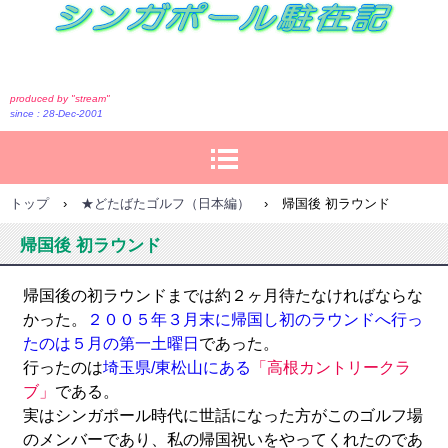
シンガポール駐在記
produced by "stream"
since : 28-Dec-2001
トップ
›
★どたばたゴルフ（日本編）
›
帰国後 初ラウンド
帰国後 初ラウンド
帰国後の初ラウンドまでは約２ヶ月待たなければならな
かった。
２００５年３月末に帰国し初のラウンドへ行っ
たのは５月の第一土曜日
であった。
行ったのは
埼玉県/東松山にある
「高根カントリークラ
ブ」
である。
実はシンガポール時代に世話になった方がこのゴルフ場
のメンバーであり、私の帰国祝いをやってくれたのであ