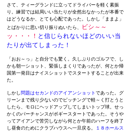
さて、ティーグランドに立ってドライバーを軽く素振
り。練習では結局いい当たりが全然出なかったが本番で
はどうなるか、とても心配であった。しかし「ままよ」
ビシ～～
とばかりに思い切り振りぬいたら、
ッ・・・！
と信じられないほどのいい当
たりが出てしまった！
「おお～っ」と自分でも驚く。久しぶりのゴルフで、し
かも朝一ショット、緊張しまくりであったが、何とか帰
国第一発目はナイスショットでスタートすることが出来
た。
しかし
問題はセカンドのアイアンショット
であった。グ
リーンまで残り少ないのでピッチングで軽～く打とうと
したら、モロにヘッドアップしてしまいトップ球。せっ
かくのパーチャンスがボギースタートであった。そうや
ってアイアンで苦労しながら何とか午前のハーフを終了
し昼食のためにクラブハウスへ一旦戻る。
１８ホールス