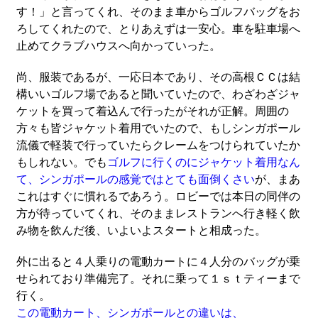
す！」と言ってくれ、そのまま車からゴルフバッグをお
ろしてくれたので、とりあえずは一安心。車を駐車場へ
止めてクラブハウスへ向かっていった。
尚、服装であるが、一応日本であり、その高根ＣＣは結
構いいゴルフ場であると聞いていたので、わざわざジャ
ケットを買って着込んで行ったがそれが正解。周囲の
方々も皆ジャケット着用でいたので、もしシンガポール
流儀で軽装で行っていたらクレームをつけられていたか
もしれない。でも
ゴルフに行くのにジャケット着用なん
て、シンガポールの感覚ではとても面倒くさい
が、まあ
これはすぐに慣れるであろう。ロビーでは本日の同伴の
方が待っていてくれ、そのままレストランへ行き軽く飲
み物を飲んだ後、いよいよスタートと相成った。
外に出ると４人乗りの電動カートに４人分のバッグが乗
せられており準備完了。それに乗って１ｓｔティーまで
行く。
この電動カート、シンガポールとの違いは、